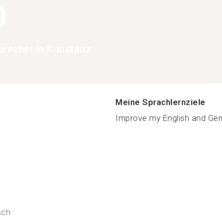
0
precher in Konstanz
Meine Sprachlernziele
Improve my English and Ger
sch