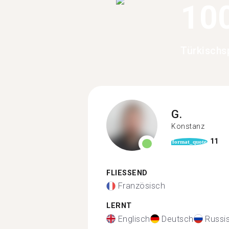
10
Türkischs
G.
Konstanz
11
format_quote
FLIESSEND
Französisch
LERNT
Englisch
Deutsch
Russi