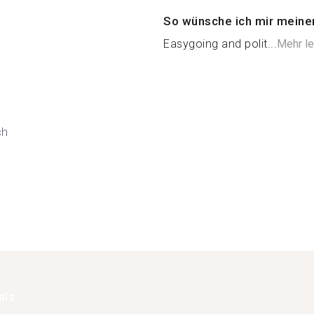
So wünsche ich mir meine
Easygoing and polit...
Mehr l
ch
als