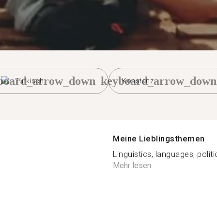
board_arrow_down
keyboard_arrow_down
Türkisch
Konstanz
Meine Lieblingsthemen
Linguistics, languages, politi
Mehr lesen