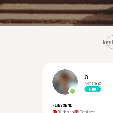
key
O.
Konstanz
NEU
FLIESSEND
Türkisch
Englisch