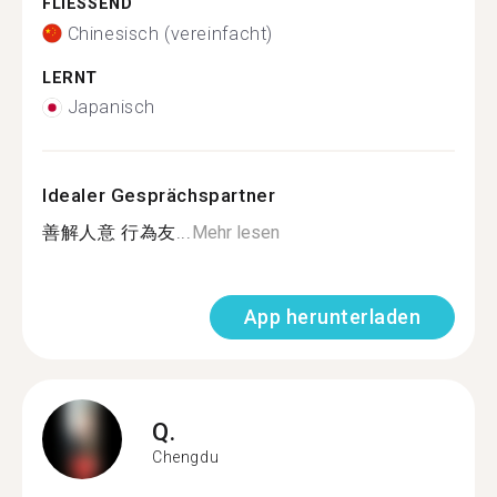
FLIESSEND
Chinesisch (vereinfacht)
LERNT
Japanisch
Idealer Gesprächspartner
善解人意 行為友...
Mehr lesen
App herunterladen
Q.
Chengdu