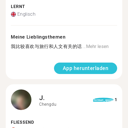
LERNT
Englisch
Meine Lieblingsthemen
我比较喜欢与旅行和人文有关的话...
Mehr lesen
App herunterladen
J.
1
format_quote
Chengdu
FLIESSEND