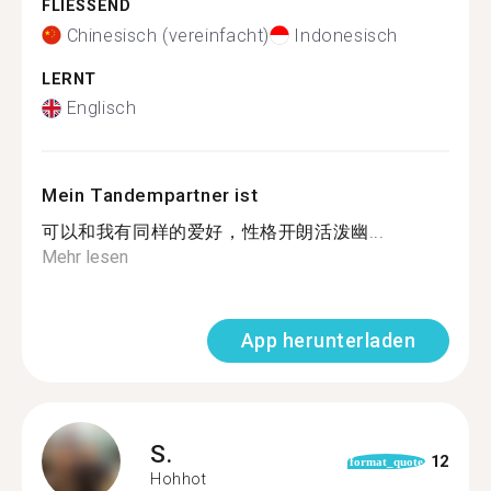
FLIESSEND
Chinesisch (vereinfacht)
Indonesisch
LERNT
Englisch
Mein Tandempartner ist
可以和我有同样的爱好，性格开朗活泼幽...
Mehr lesen
App herunterladen
S.
12
format_quote
Hohhot