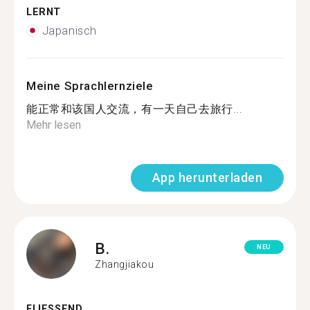
LERNT
Japanisch
Meine Sprachlernziele
能正常和该国人交流，有一天自己去旅行...
Mehr lesen
App herunterladen
B.
NEU
Zhangjiakou
FLIESSEND