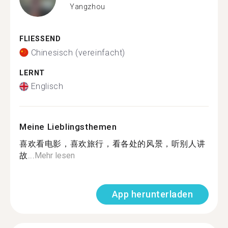
Yangzhou
FLIESSEND
Chinesisch (vereinfacht)
LERNT
Englisch
Meine Lieblingsthemen
喜欢看电影，喜欢旅行，看各处的风景，听别人讲
故...
Mehr lesen
App herunterladen