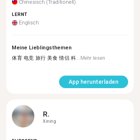
Chinesisch (Traditionell)
LERNT
Englisch
Meine Lieblingsthemen
体育 电竞 旅行 美食 情侣 科...
Mehr lesen
App herunterladen
R.
Xining