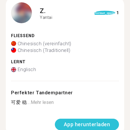
Z.
1
format_quote
Yantai
FLIESSEND
Chinesisch (vereinfacht)
Chinesisch (Traditionell)
LERNT
Englisch
Perfekter Tandempartner
可爱 稳...
Mehr lesen
App herunterladen