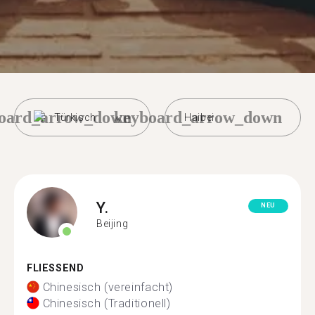
oard_arrow_down
keyboard_arrow_down
Türkisch
Haibei
Y.
NEU
Beijing
FLIESSEND
Chinesisch (vereinfacht)
Chinesisch (Traditionell)