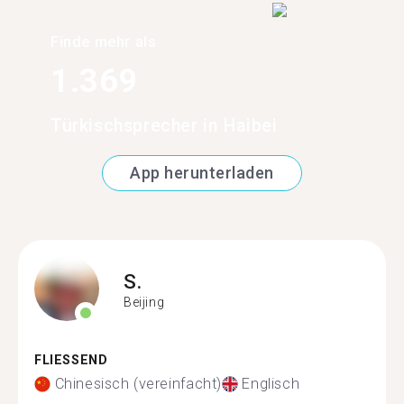
Finde mehr als
1.369
Türkischsprecher in Haibei
App herunterladen
S.
Beijing
FLIESSEND
Chinesisch (vereinfacht)
Englisch