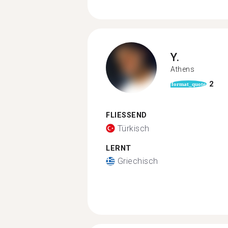
Y.
Athens
2
format_quote
FLIESSEND
Türkisch
LERNT
Griechisch