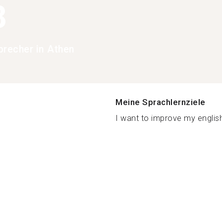
8
precher in Athen
Meine Sprachlernziele
I want to improve my english