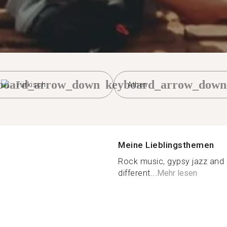
board_arrow_down
keyboard_arrow_down
Türkisch
Athen
Meine Lieblingsthemen
Rock music, gypsy jazz and 
different...
Mehr lesen