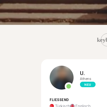
key
U.
Athens
NEU
FLIESSEND
Türkisch
Englisch