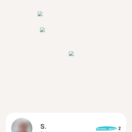
S.
2
format_quote