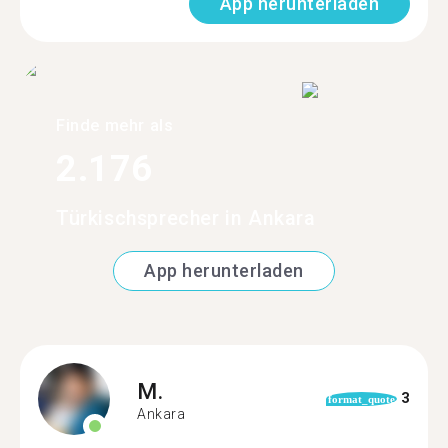
App herunterladen
Finde mehr als
2.176
Türkischsprecher in Ankara
App herunterladen
M.
3
format_quote
Ankara