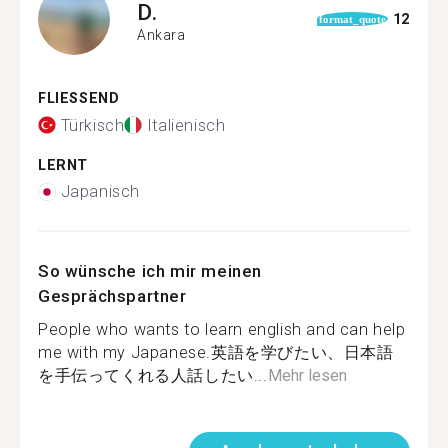
D.
12
format_quote
Ankara
FLIESSEND
Türkisch
Italienisch
LERNT
Japanisch
So wünsche ich mir meinen
Gesprächspartner
People who wants to learn english and can help
me with my Japanese.英語を学びたい、日本語
を手伝ってくれる人話したい...
Mehr lesen