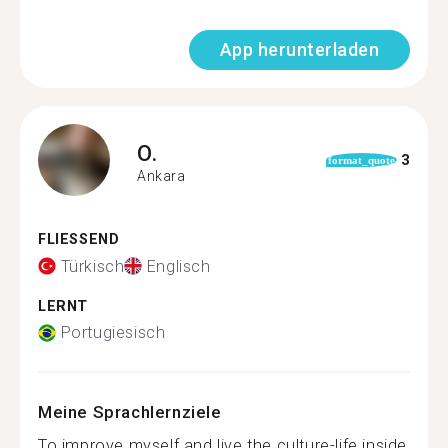
App herunterladen
O.
3
format_quote
Ankara
FLIESSEND
Türkisch
Englisch
LERNT
Portugiesisch
Meine Sprachlernziele
To improve myself and live the culture-life inside