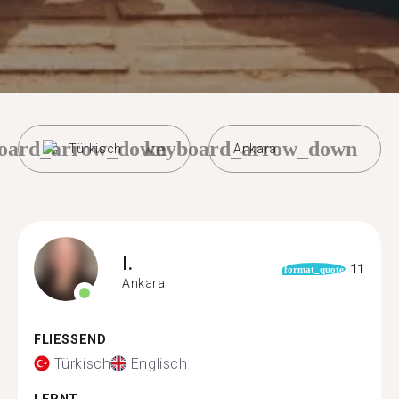
oard_arrow_down
keyboard_arrow_down
Türkisch
Ankara
I.
11
format_quote
Ankara
FLIESSEND
Türkisch
Englisch