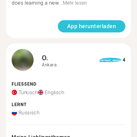
does learning a new...
Mehr lesen
App herunterladen
O.
4
format_quote
Ankara
FLIESSEND
Türkisch
Englisch
LERNT
Russisch