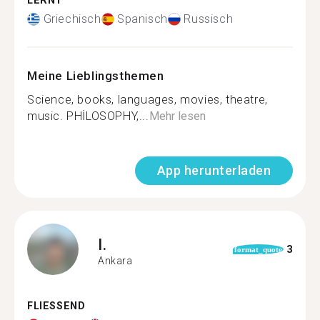
LERNT
Griechisch
Spanisch
Russisch
Meine Lieblingsthemen
Science, books, languages, movies, theatre,
music. PHİLOSOPHY,...
Mehr lesen
App herunterladen
I.
3
format_quote
Ankara
FLIESSEND