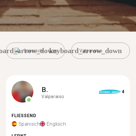
oard_arrow_down
keyboard_arrow_down
Spanisch
Valparaiso
B.
4
format_quote
Valparaiso
FLIESSEND
Spanisch
Englisch