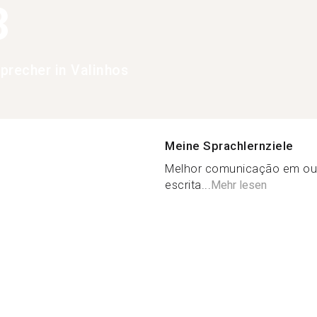
3
precher in Valinhos
Meine Sprachlernziele
Melhor comunicação em out
escrita...
Mehr lesen