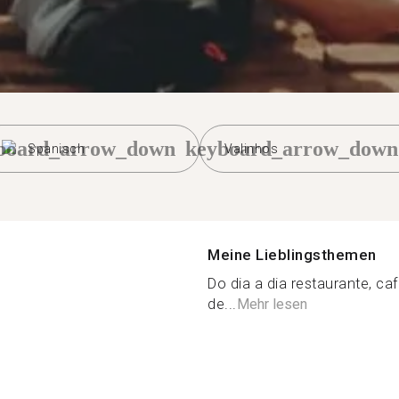
board_arrow_down
keyboard_arrow_down
Spanisch
Valinhos
Meine Lieblingsthemen
Do dia a dia restaurante, caf
de...
Mehr lesen