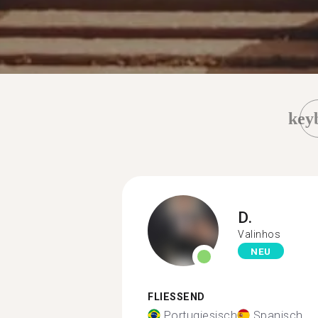
key
D.
Valinhos
NEU
FLIESSEND
Portugiesisch
Spanisch