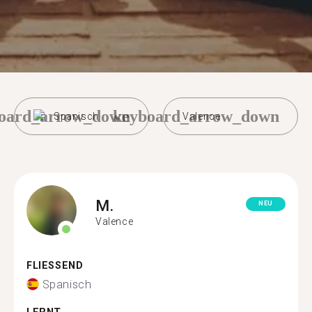
oard_arrow_down
keyboard_arrow_down
Spanisch
Valence
M.
NEU
Valence
FLIESSEND
Spanisch