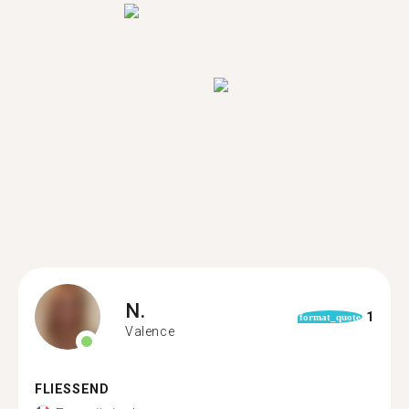
N.
1
format_quote
Valence
FLIESSEND