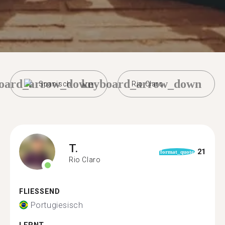
oard_arrow_down
keyboard_arrow_down
Spanisch
Rio Claro
T.
21
format_quote
Rio Claro
FLIESSEND
Portugiesisch