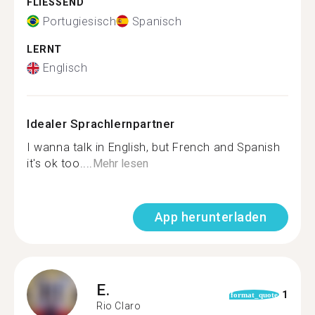
FLIESSEND
Portugiesisch
Spanisch
LERNT
Englisch
Idealer Sprachlernpartner
I wanna talk in English, but French and Spanish
it's ok too....
Mehr lesen
App herunterladen
E.
1
format_quote
Rio Claro