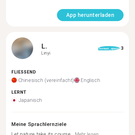
App herunterladen
L.
3
format_quote
Linyi
FLIESSEND
Chinesisch (vereinfacht)
Englisch
LERNT
Japanisch
Meine Sprachlernziele
Let nature take its course...
Mehr lesen