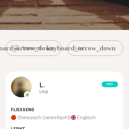
oard_arrow_down
keyboard_arrow_down
Spanisch
Linyi
L.
NEU
Linyi
FLIESSEND
Chinesisch (vereinfacht)
Englisch