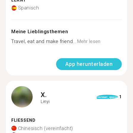
LERNT
Spanisch
Meine Lieblingsthemen
Travel, eat and make friend...
Mehr lesen
App herunterladen
X.
1
format_quote
Linyi
FLIESSEND
Chinesisch (vereinfacht)