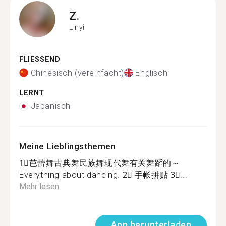
Z.
Linyi
FLIESSEND
Chinesisch (vereinfacht)
Englisch
LERNT
Japanisch
Meine Lieblingsthemen
1⃣️芭蕾舞古典舞民族舞现代舞有关舞蹈的～
Everything about dancing. 2⃣️ 手帐拼贴 3⃣️...
Mehr lesen
App herunterladen