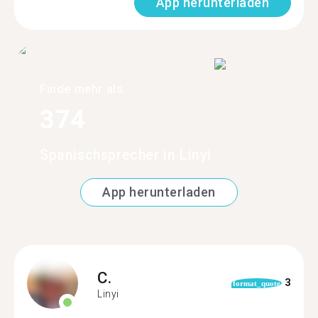
App herunterladen
Finde mehr als
374
Spanischsprecher in Linyi
App herunterladen
C.
3
format_quote
Linyi