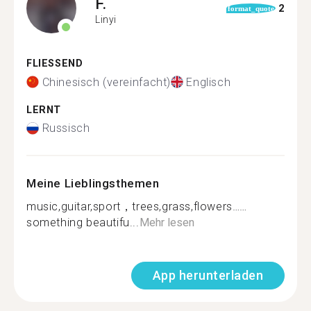
F.
2
format_quote
Linyi
FLIESSEND
Chinesisch (vereinfacht)
Englisch
LERNT
Russisch
Meine Lieblingsthemen
music,guitar,sport，trees,grass,flowers……
something beautifu...
Mehr lesen
App herunterladen