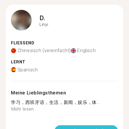
D.
Linyi
FLIESSEND
Chinesisch (vereinfacht)
Englisch
LERNT
Spanisch
Meine Lieblingsthemen
学习，西班牙语，生活，新闻，娱乐，体...
Mehr lesen