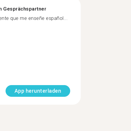
n Gesprächspartner
iente que me enseñe español...
App herunterladen