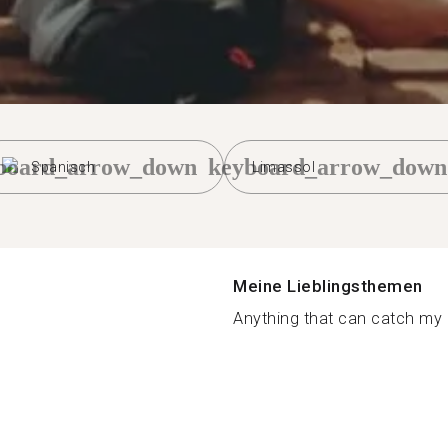
board_arrow_down
keyboard_arrow_down
Spanisch
Limassol
Meine Lieblingsthemen
Anything that can catch my a