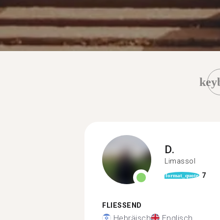
key
D.
Limassol
7
format_quote
FLIESSEND
Hebräisch
Englisch