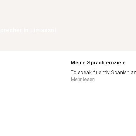
precher in Limassol
Meine Sprachlernziele
To speak fluently Spanish an
Mehr lesen