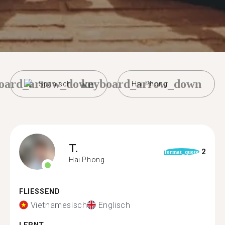
oard_arrow_down
keyboard_arrow_down
Spanisch
Hai Phong
T.
2
format_quote
Hai Phong
FLIESSEND
Vietnamesisch
Englisch