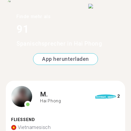
Finde mehr als
91
Spanischsprecher in Hai Phong
App herunterladen
M.
2
format_quote
Hai Phong
FLIESSEND
Vietnamesisch