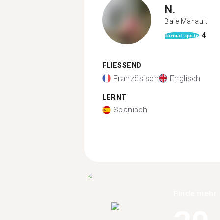
N.
Baie Mahault
4
format_quote
FLIESSEND
Französisch
Englisch
LERNT
Spanisch
Finde mehr 