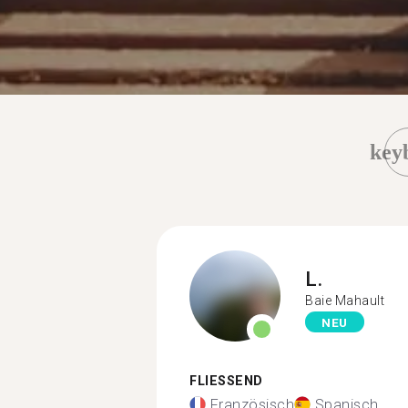
key
L.
Baie Mahault
NEU
FLIESSEND
Französisch
Spanisch