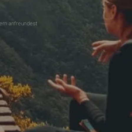
t
lern anfreundest