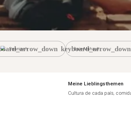
board_arrow_down
keyboard_arrow_down
Spanisch
Baie-Mahault
Meine Lieblingsthemen
Cultura de cada país, comida,