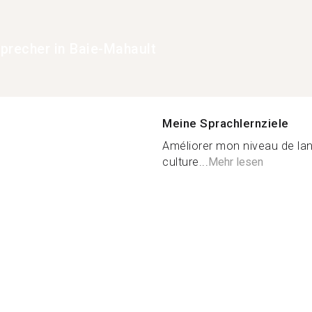
precher in Baie-Mahault
Meine Sprachlernziele
Améliorer mon niveau de lan
culture...
Mehr lesen