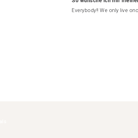
So wünsche ich mir meine
Everybody!! We only live onc
als