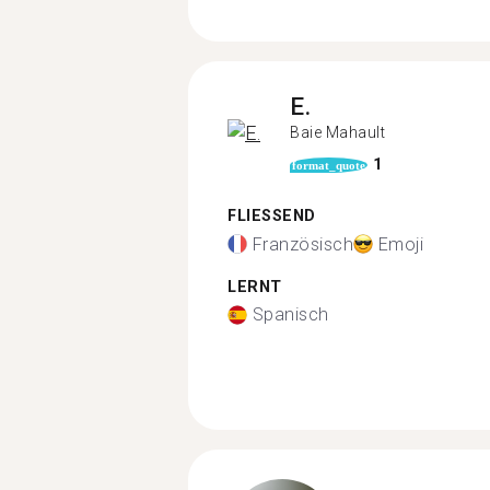
E.
Baie Mahault
1
format_quote
FLIESSEND
Französisch
Emoji
LERNT
Spanisch