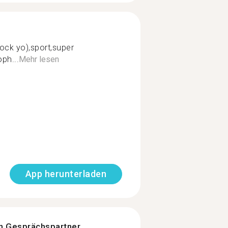
ock yo),sport,super
oph...
Mehr lesen
App herunterladen
n Gesprächspartner