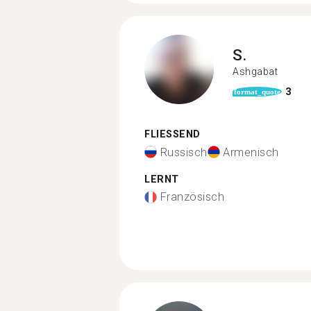
S.
Ashgabat
3
format_quote
FLIESSEND
Russisch
Armenisch
LERNT
Französisch