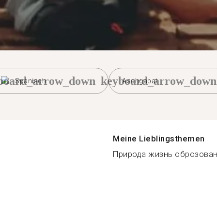
board_arrow_down
keyboard_arrow_down
Spanisch
Aschgabat
Meine Lieblingsthemen
Природа жизнь оброзовани