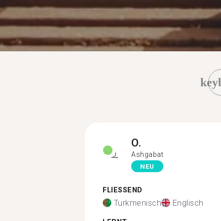
key
O.
Ashgabat
NEU
FLIESSEND
Turkmenisch
Englisch