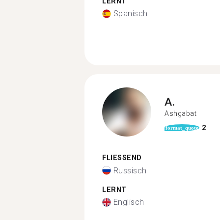
LERNT
Spanisch
A.
Ashgabat
2
format_quote
FLIESSEND
Russisch
LERNT
Englisch