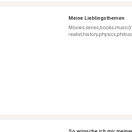
Meine Lieblingsthemen
Movies,series,books,music(r
realist,history,physics,philos
So wünsche ich mir meine