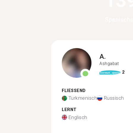
13
Spanischs
A.
Ashgabat
2
format_quote
FLIESSEND
Turkmenisch
Russisch
LERNT
Englisch