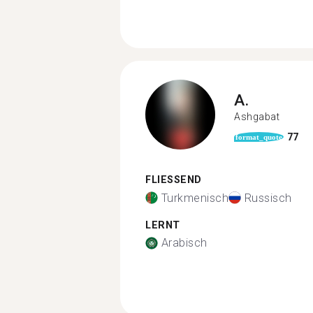
A.
Ashgabat
77
format_quote
FLIESSEND
Turkmenisch
Russisch
LERNT
Arabisch