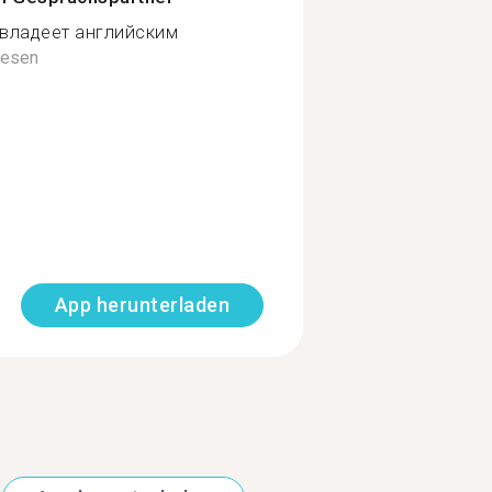
 владеет английским
lesen
App herunterladen