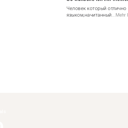
Человек который отлично
языком,начитанный...
Mehr 
als