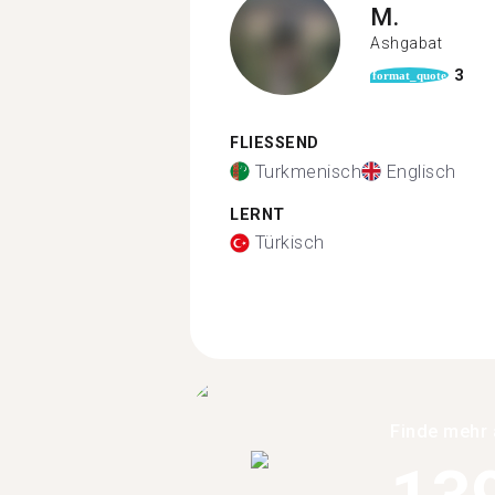
M.
Ashgabat
3
format_quote
FLIESSEND
Turkmenisch
Englisch
LERNT
Türkisch
Finde mehr 