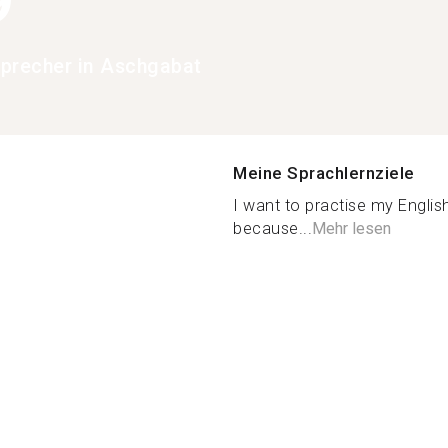
9
precher in Aschgabat
Meine Sprachlernziele
I want to practise my Englis
because...
Mehr lesen