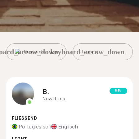
oard_arrow_down
keyboard_arrow_down
Russisch
Taubate
B.
NEU
Nova Lima
FLIESSEND
Portugiesisch
Englisch