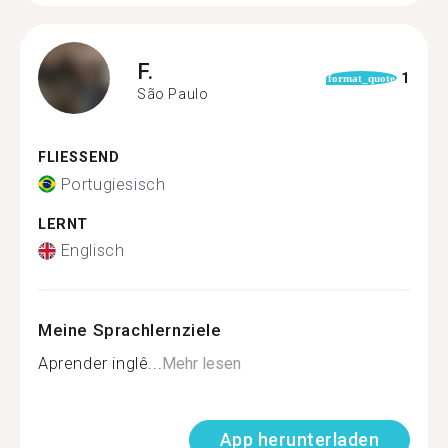
F.
1
format_quote
São Paulo
FLIESSEND
Portugiesisch
LERNT
Englisch
Meine Sprachlernziele
Aprender inglê...
Mehr lesen
App herunterladen