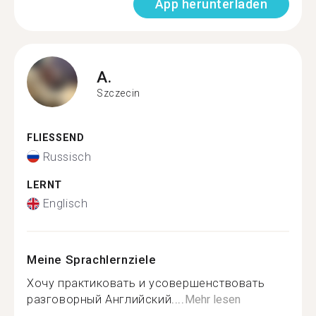
App herunterladen
A.
Szczecin
FLIESSEND
Russisch
LERNT
Englisch
Meine Sprachlernziele
Хочу практиковать и усовершенствовать
разговорный Английский....
Mehr lesen