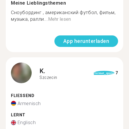
Meine Lieblingsthemen
Сноубординг , американский футбол, фильм,
музыка, ралли...
Mehr lesen
App herunterladen
K.
7
format_quote
Szczecin
FLIESSEND
Armenisch
LERNT
Englisch