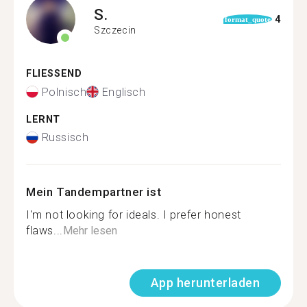
S.
4
format_quote
Szczecin
FLIESSEND
Polnisch
Englisch
LERNT
Russisch
Mein Tandempartner ist
I'm not looking for ideals. I prefer honest
flaws...
Mehr lesen
App herunterladen