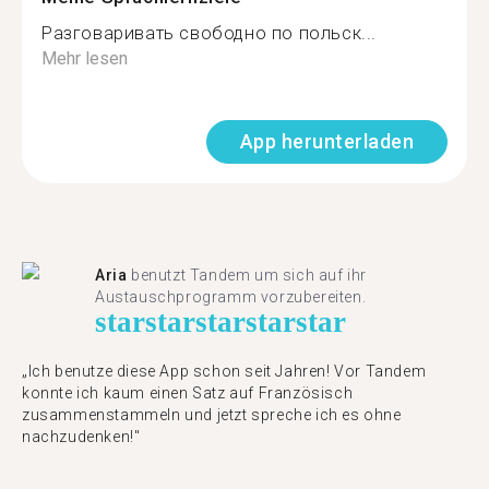
Разговаривать свободно по польск...
Mehr lesen
App herunterladen
Aria
benutzt Tandem um sich auf ihr
Austauschprogramm vorzubereiten.
star
star
star
star
star
„Ich benutze diese App schon seit Jahren! Vor Tandem
konnte ich kaum einen Satz auf Französisch
zusammenstammeln und jetzt spreche ich es ohne
nachzudenken!"