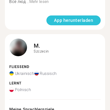
Всё люд...
Mehr lesen
App herunterladen
M.
Szczecin
FLIESSEND
Ukrainisch
Russisch
LERNT
Polnisch
Meine Sprachlernziele