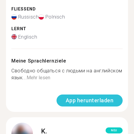
FLIESSEND
Russisch
Polnisch
LERNT
Englisch
Meine Sprachlernziele
Свободно общаться с людьми на английском
язык...
Mehr lesen
App herunterladen
K.
NEU