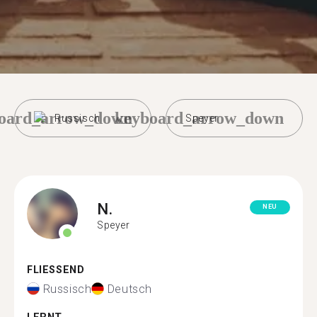
oard_arrow_down
keyboard_arrow_down
Russisch
Speyer
N.
NEU
Speyer
FLIESSEND
Russisch
Deutsch