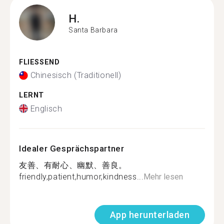
H.
Santa Barbara
FLIESSEND
Chinesisch (Traditionell)
LERNT
Englisch
Idealer Gesprächspartner
友善、有耐心、幽默、善良。
friendly,patient,humor,kindness...
Mehr lesen
App herunterladen