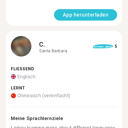
App herunterladen
C.
5
format_quote
Santa Barbara
FLIESSEND
Englisch
LERNT
Chinesisch (vereinfacht)
Meine Sprachlernziele
I enjoy learning more about different languages,