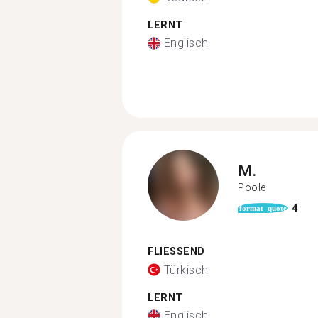
LERNT
Englisch
M.
Poole
4
format_quote
FLIESSEND
Türkisch
LERNT
Englisch