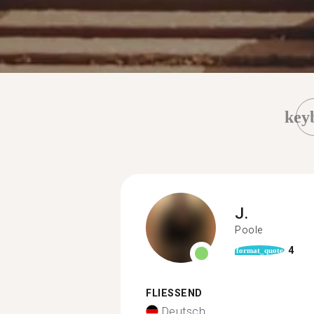
key
J.
Poole
4
format_quote
FLIESSEND
Deutsch