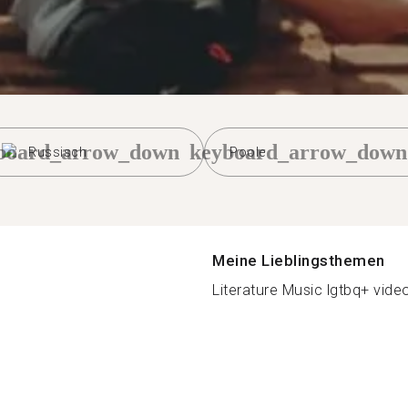
board_arrow_down
keyboard_arrow_down
Russisch
Poole
Meine Lieblingsthemen
Literature Music lgtbq+ vide