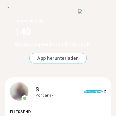
Finde mehr als
140
Russischsprecher in Pontianak
App herunterladen
S.
2
format_quote
Pontianak
FLIESSEND