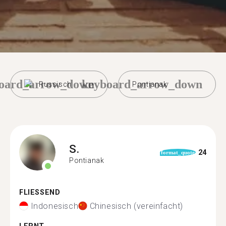
oard_arrow_down
keyboard_arrow_down
Russisch
Pontianak
S.
24
format_quote
Pontianak
FLIESSEND
Indonesisch
Chinesisch (vereinfacht)