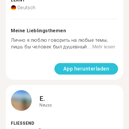
LERNT
Deutsch
Meine Lieblingsthemen
Лично я люблю говорить на любые темы,
лишь бы человек был душевный....
Mehr lesen
App herunterladen
E.
Neuss
FLIESSEND