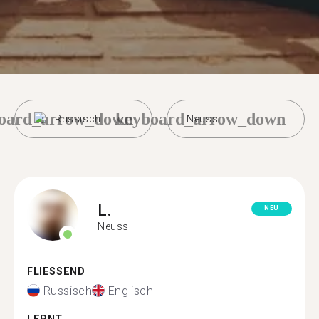
oard_arrow_down
keyboard_arrow_down
Russisch
Neuss
L.
NEU
Neuss
FLIESSEND
Russisch
Englisch