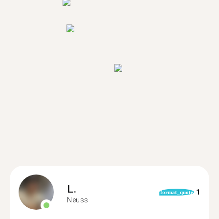
L.
1
format_quote
Neuss