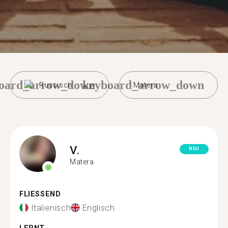
oard_arrow_down
keyboard_arrow_down
Russisch
Matera
V.
NEU
Matera
FLIESSEND
Italienisch
Englisch