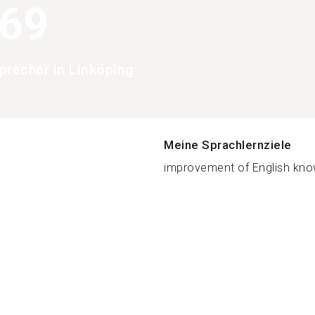
369
precher in Linköping
Meine Sprachlernziele
improvement of English know