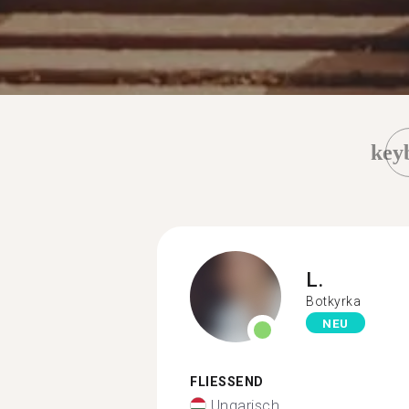
key
L.
Botkyrka
NEU
FLIESSEND
Ungarisch