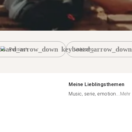
board_arrow_down
keyboard_arrow_down
Russisch
Linköping
Meine Lieblingsthemen
Music, serie, emotion...
Mehr 