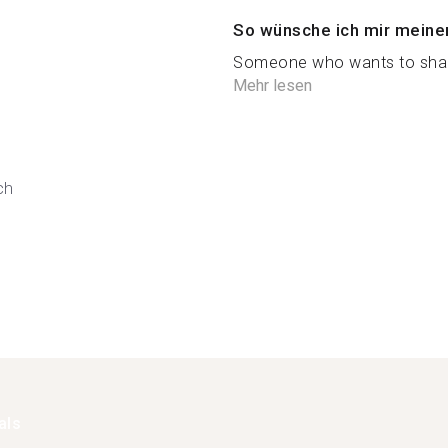
So wünsche ich mir meine
Someone who wants to share
Mehr lesen
ch
als