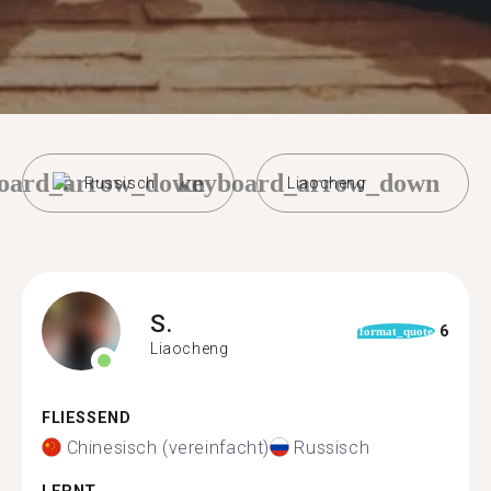
oard_arrow_down
keyboard_arrow_down
Russisch
Liaocheng
S.
6
format_quote
Liaocheng
FLIESSEND
Chinesisch (vereinfacht)
Russisch