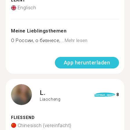
LERNT
Englisch
Meine Lieblingsthemen
О России, о бизнесе,...
Mehr lesen
App herunterladen
L.
8
format_quote
Liaocheng
FLIESSEND
Chinesisch (vereinfacht)