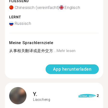
FLIESSEND
Chinesisch (vereinfacht)
Englisch
LERNT
Russisch
Meine Sprachlernziele
从事相关翻译或是外交方...
Mehr lesen
App herunterladen
Y.
2
format_quote
Liaocheng