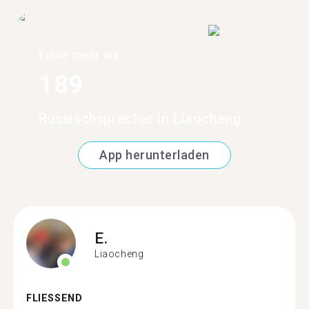
Finde mehr als
189
Russischsprecher in Liaocheng
App herunterladen
E.
Liaocheng
FLIESSEND