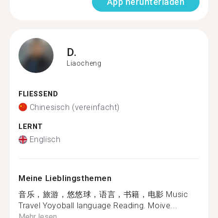
App herunterladen
D.
Liaocheng
FLIESSEND
Chinesisch (vereinfacht)
LERNT
Englisch
Meine Lieblingsthemen
音乐，旅游，悠悠球，语言，书籍，电影 Music
Travel Yoyoball language Reading. Moive...
Mehr lesen