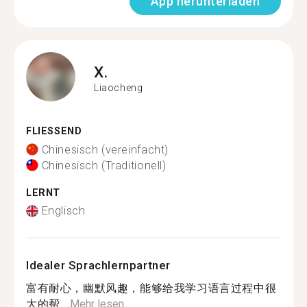
App herunterladen
X.
Liaocheng
FLIESSEND
Chinesisch (vereinfacht)
Chinesisch (Traditionell)
LERNT
Englisch
Idealer Sprachlernpartner
富有耐心，幽默风趣，能够给我学习语言过程中很
大的帮...
Mehr lesen