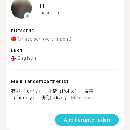
H.
Liaocheng
FLIESSEND
Chinesisch (vereinfacht)
LERNT
Englisch
Mein Tandempartner ist
有趣（funny），礼貌（Polite），友善
（friendly），开朗（lively...
Mehr lesen
App herunterladen