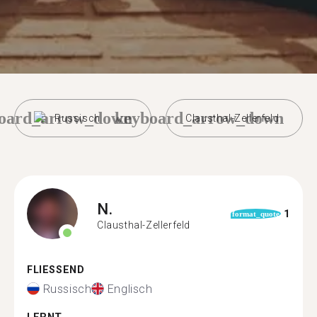
oard_arrow_down
keyboard_arrow_down
Russisch
Clausthal-Zellerfeld
N.
1
format_quote
Clausthal-Zellerfeld
FLIESSEND
Russisch
Englisch