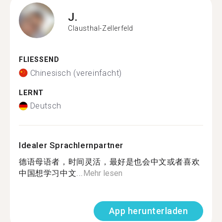
J.
Clausthal-Zellerfeld
FLIESSEND
Chinesisch (vereinfacht)
LERNT
Deutsch
Idealer Sprachlernpartner
德语母语者，时间灵活，最好是也会中文或者喜欢
中国想学习中文...
Mehr lesen
App herunterladen