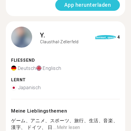
App herunterladen
Y.
4
format_quote
Clausthal-Zellerfeld
FLIESSEND
Deutsch
Englisch
LERNT
Japanisch
Meine Lieblingsthemen
ゲーム、アニメ、スポーツ、旅行、生活、音楽、
漢字、 ドイツ、 日...
Mehr lesen