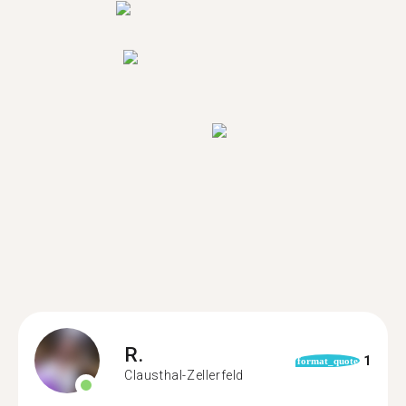
R.
1
format_quote
Clausthal-Zellerfeld