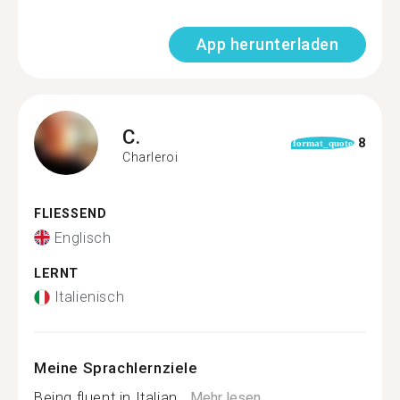
App herunterladen
C.
8
format_quote
Charleroi
FLIESSEND
Englisch
LERNT
Italienisch
Meine Sprachlernziele
Being fluent in Italian...
Mehr lesen