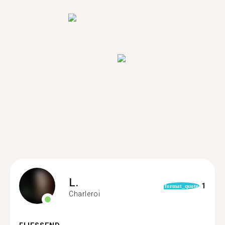
L.
1
format_quote
Charleroi