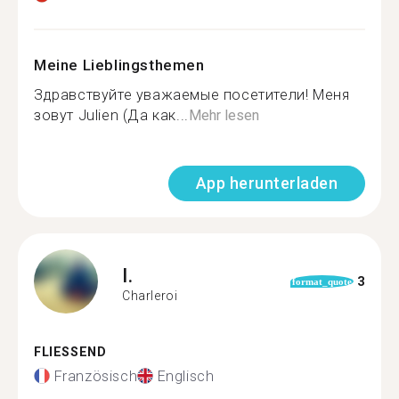
Meine Lieblingsthemen
Здравствуйте уважаемые посетители! Меня
зовут Julien (Да как...
Mehr lesen
App herunterladen
I.
3
format_quote
Charleroi
FLIESSEND
Französisch
Englisch