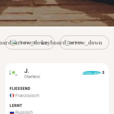
oard_arrow_down
keyboard_arrow_down
Russisch
Charleroi
J.
3
format_quote
Charleroi
FLIESSEND
Französisch
LERNT
Russisch