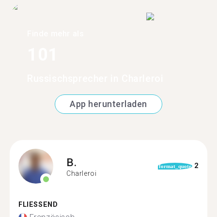
Finde mehr als
101
Russischsprecher in Charleroi
App herunterladen
B.
2
format_quote
Charleroi
FLIESSEND