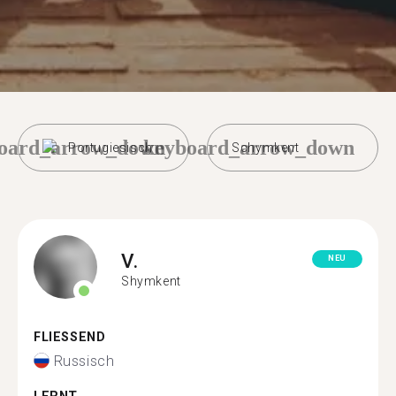
oard_arrow_down
keyboard_arrow_down
Portugiesisch
Schymkent
V.
NEU
Shymkent
FLIESSEND
Russisch