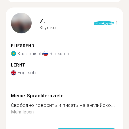
Z.
1
format_quote
Shymkent
FLIESSEND
Kasachisch
Russisch
LERNT
Englisch
Meine Sprachlernziele
Свободно говорить и писать на английско...
Mehr lesen