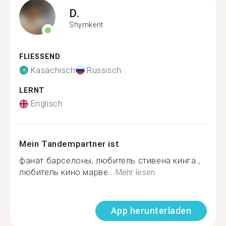
D.
Shymkent
FLIESSEND
Kasachisch
Russisch
LERNT
Englisch
Mein Tandempartner ist
фанат барселоны, любитель стивена кинга ,
любитель кино марве...
Mehr lesen
App herunterladen