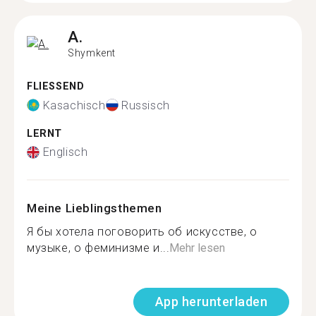
A.
Shymkent
FLIESSEND
Kasachisch
Russisch
LERNT
Englisch
Meine Lieblingsthemen
Я бы хотела поговорить об искусстве, о
музыке, о феминизме и...
Mehr lesen
App herunterladen