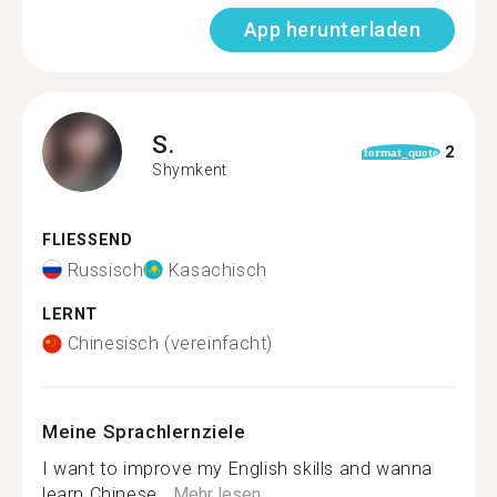
App herunterladen
S.
2
format_quote
Shymkent
FLIESSEND
Russisch
Kasachisch
LERNT
Chinesisch (vereinfacht)
Meine Sprachlernziele
I want to improve my English skills and wanna
learn Chinese...
Mehr lesen