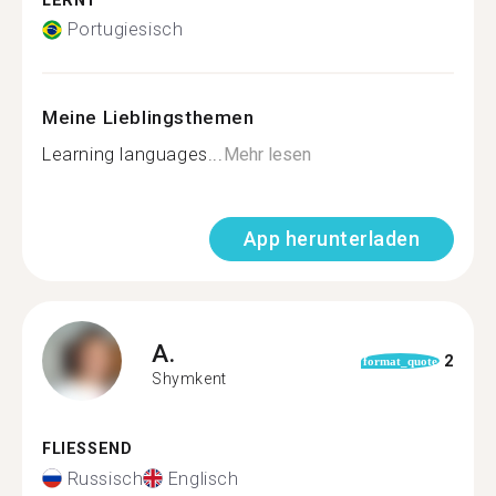
LERNT
Portugiesisch
Meine Lieblingsthemen
Learning languages...
Mehr lesen
App herunterladen
A.
2
format_quote
Shymkent
FLIESSEND
Russisch
Englisch