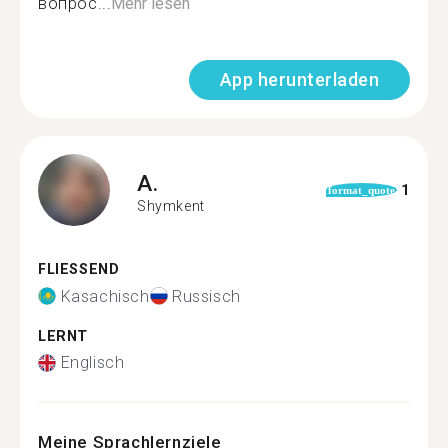
вопрос...
Mehr lesen
App herunterladen
A.
1
format_quote
Shymkent
FLIESSEND
Kasachisch
Russisch
LERNT
Englisch
Meine Sprachlernziele