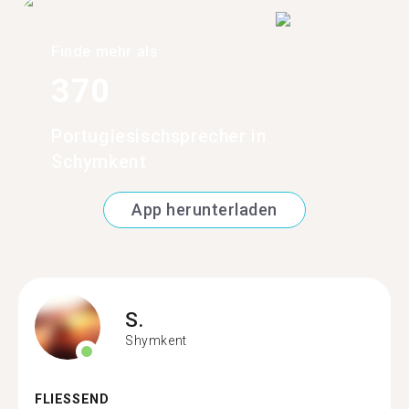
Finde mehr als
370
Portugiesischsprecher in
Schymkent
App herunterladen
S.
Shymkent
FLIESSEND