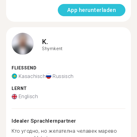
App herunterladen
K.
Shymkent
FLIESSEND
Kasachisch
Russisch
LERNT
Englisch
Idealer Sprachlernpartner
Кто угодно, но желателна челавек марево