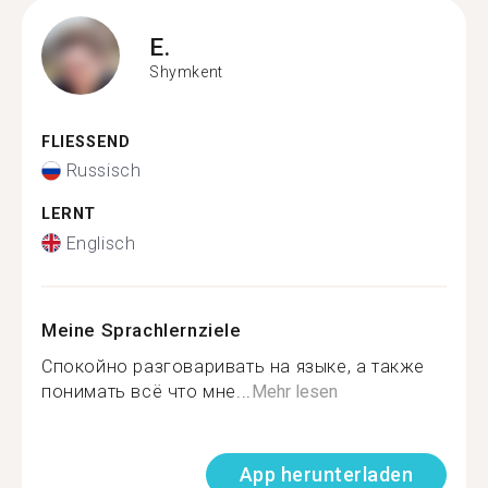
E.
Shymkent
FLIESSEND
Russisch
LERNT
Englisch
Meine Sprachlernziele
Спокойно разговаривать на языке, а также
понимать всё что мне...
Mehr lesen
App herunterladen