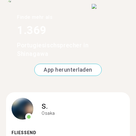
Finde mehr als
1.369
Portugiesischsprecher in
Shinagawa
App herunterladen
S.
Osaka
FLIESSEND