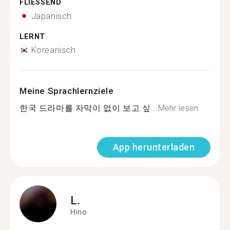
FLIESSEND
Japanisch
LERNT
Koreanisch
Meine Sprachlernziele
한국 드라마를 자막이 없이 보고 싶...
Mehr lesen
App herunterladen
L.
Hino