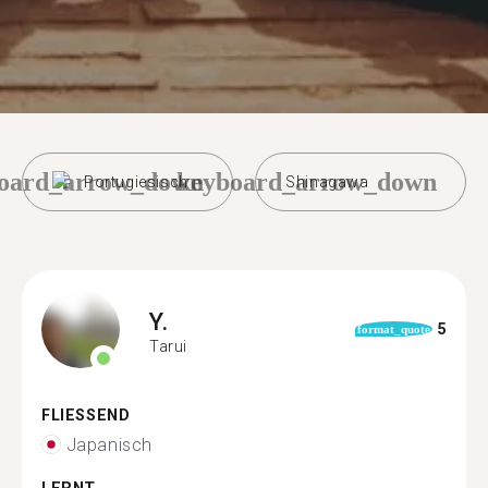
oard_arrow_down
keyboard_arrow_down
Portugiesisch
Shinagawa
Y.
5
format_quote
Tarui
FLIESSEND
Japanisch