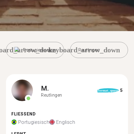
oard_arrow_down
keyboard_arrow_down
Portugiesisch
Reutlingen
M.
5
format_quote
Reutlingen
FLIESSEND
Portugiesisch
Englisch