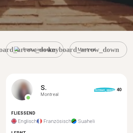
oard_arrow_down
keyboard_arrow_down
Portugiesisch
Montreal
S.
40
format_quote
Montreal
FLIESSEND
Englisch
Französisch
Suaheli