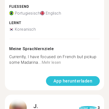
FLIESSEND
Portugiesisch
Englisch
LERNT
Koreanisch
Meine Sprachlernziele
Currently, I have focused on French but pickup
some Madarina...
Mehr lesen
App herunterladen
J.
3
format_quote