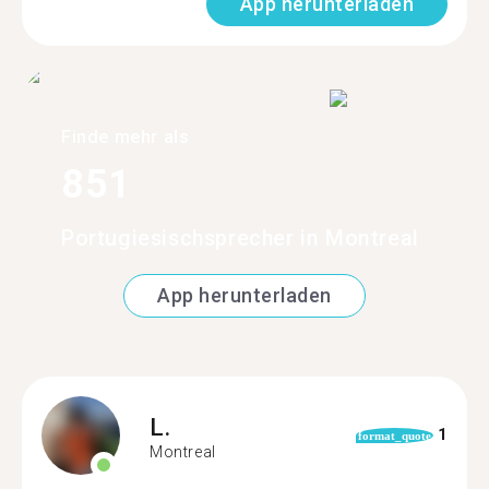
App herunterladen
Finde mehr als
851
Portugiesischsprecher in Montreal
App herunterladen
L.
1
format_quote
Montreal