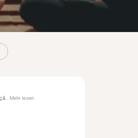
çã...
Mehr lesen