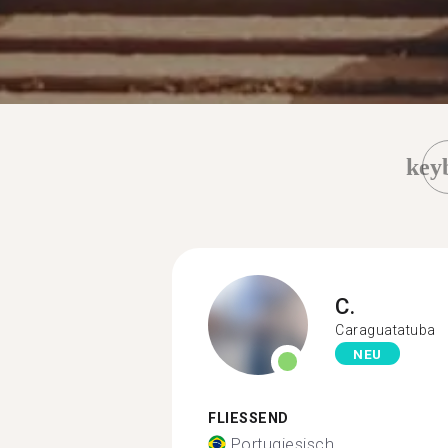
key
C.
Caraguatatuba
NEU
FLIESSEND
Portugiesisch