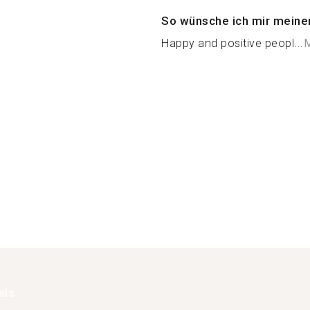
So wünsche ich mir meine
Happy and positive peopl...
M
als