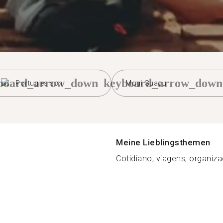
board_arrow_down
keyboard_arrow_down
Portugiesisch
Mogi Guacu
Meine Lieblingsthemen
Cotidiano, viagens, organiza