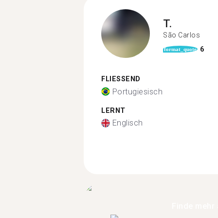
T.
São Carlos
6
format_quote
FLIESSEND
Portugiesisch
LERNT
Englisch
Finde mehr 