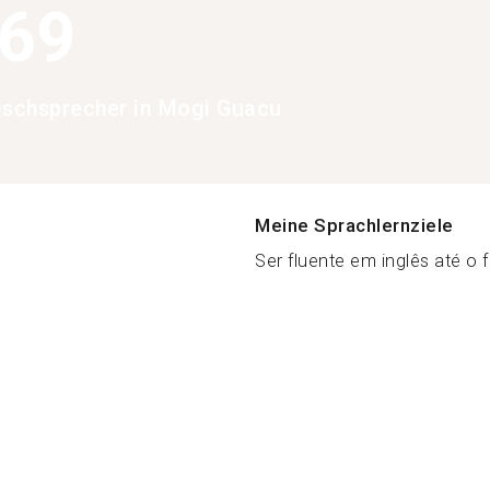
369
ischsprecher in Mogi Guacu
Meine Sprachlernziele
Ser fluente em inglês até o f
a