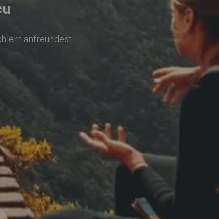
cu
chlern anfreundest