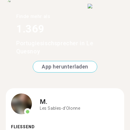
Finde mehr als
1.369
Portugiesischsprecher in Le
Quesnoy
App herunterladen
M.
Les Sables-d'Olonne
FLIESSEND