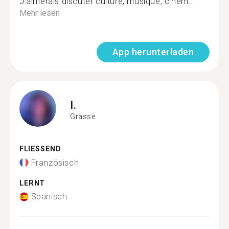
J'aimerais discuter culture, musique, ciném...
Mehr lesen
App herunterladen
I.
Grasse
FLIESSEND
Französisch
LERNT
Spanisch