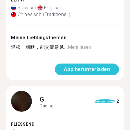
LERNT
Russisch
Englisch
Chinesisch (Traditionell)
Meine Lieblingsthemen
轻松，幽默，能交流意见...
Mehr lesen
App herunterladen
G.
2
format_quote
Daqing
FLIESSEND