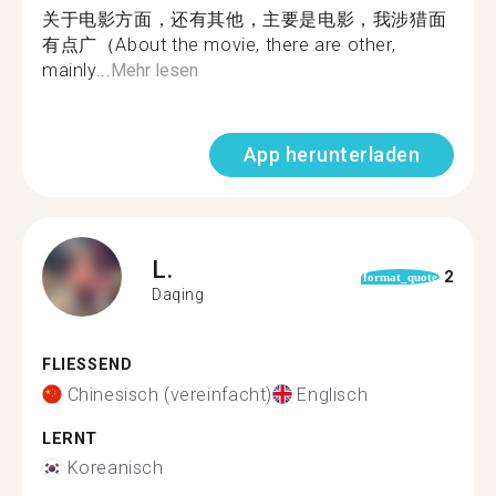
关于电影方面，还有其他，主要是电影，我涉猎面
有点广（About the movie, there are other,
mainly...
Mehr lesen
App herunterladen
L.
2
format_quote
Daqing
FLIESSEND
Chinesisch (vereinfacht)
Englisch
LERNT
Koreanisch