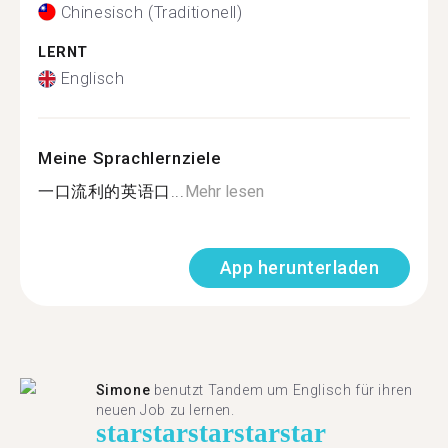
Chinesisch (Traditionell)
LERNT
Englisch
Meine Sprachlernziele
一口流利的英语口...
Mehr lesen
App herunterladen
Simone
benutzt Tandem um Englisch für ihren
neuen Job zu lernen.
star
star
star
star
star