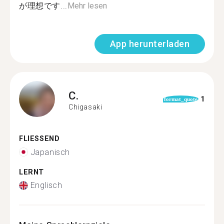
が理想です...
Mehr lesen
App herunterladen
C.
1
format_quote
Chigasaki
FLIESSEND
Japanisch
LERNT
Englisch