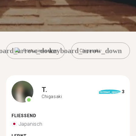
oard_arrow_down
keyboard_arrow_down
Portugiesisch
Chigasaki
T.
3
format_quote
Chigasaki
FLIESSEND
Japanisch