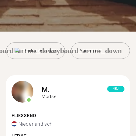
oard_arrow_down
keyboard_arrow_down
Portugiesisch
Anderlecht
M.
NEU
Mortsel
FLIESSEND
Niederländisch