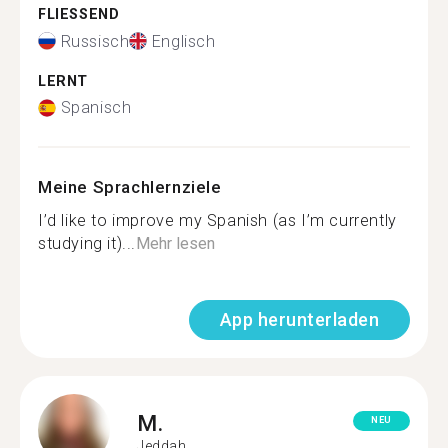
FLIESSEND
Russisch
Englisch
LERNT
Spanisch
Meine Sprachlernziele
I’d like to improve my Spanish (as I’m currently
studying it)...
Mehr lesen
App herunterladen
M.
NEU
Jeddah