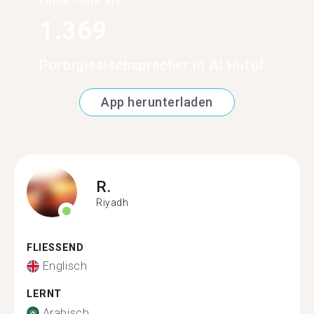
Finde mehr als
1.369
Portugiesischsprecher in Al Hufuf
App herunterladen
R.
Riyadh
FLIESSEND
Englisch
LERNT
Arabisch