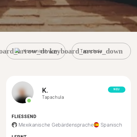
oard_arrow_down
keyboard_arrow_down
Koreanisch
Tapachula
K.
NEU
Tapachula
FLIESSEND
Mexikanische Gebärdensprache
Spanisch