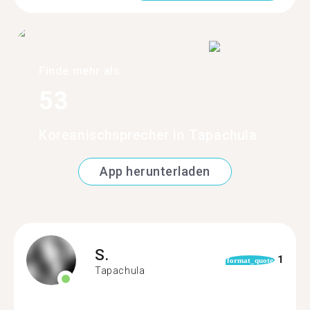
Finde mehr als
53
Koreanischsprecher in Tapachula
App herunterladen
S.
1
format_quote
Tapachula