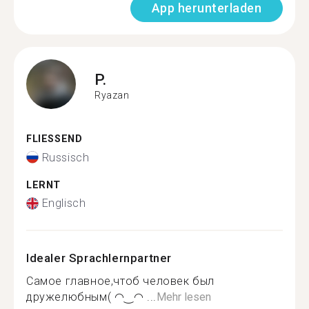
App herunterladen
P.
Ryazan
FLIESSEND
Russisch
LERNT
Englisch
Idealer Sprachlernpartner
Самое главное,чтоб человек был
дружелюбным( ◠‿◠ ...
Mehr lesen