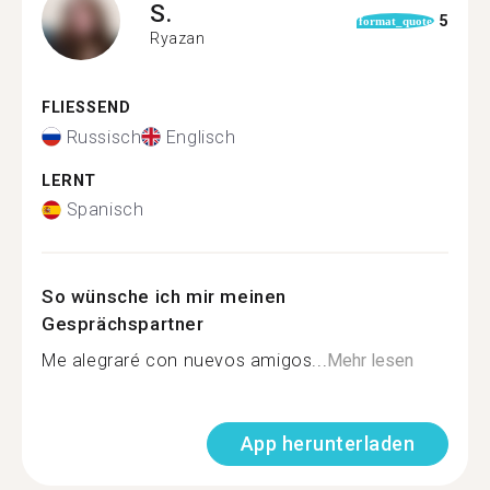
S.
5
format_quote
Ryazan
FLIESSEND
Russisch
Englisch
LERNT
Spanisch
So wünsche ich mir meinen
Gesprächspartner
Me alegraré con nuevos amigos...
Mehr lesen
App herunterladen