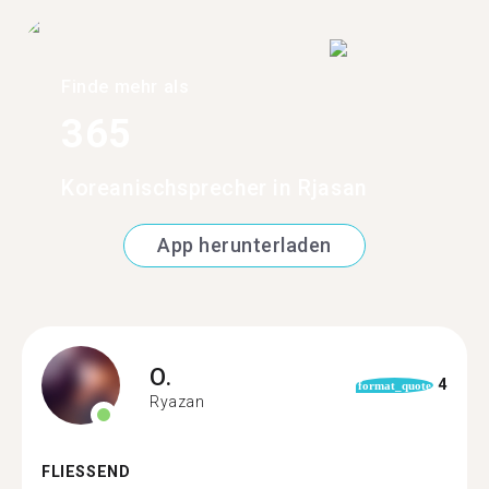
Finde mehr als
365
Koreanischsprecher in Rjasan
App herunterladen
O.
4
format_quote
Ryazan
FLIESSEND