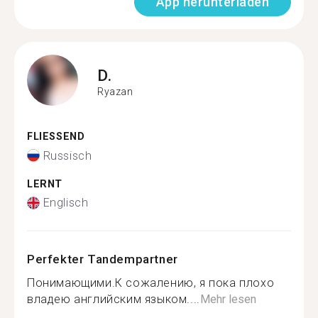
App herunterladen
D.
Ryazan
FLIESSEND
Russisch
LERNT
Englisch
Perfekter Tandempartner
Понимающими.К сожалению, я пока плохо
владею английским языком....
Mehr lesen