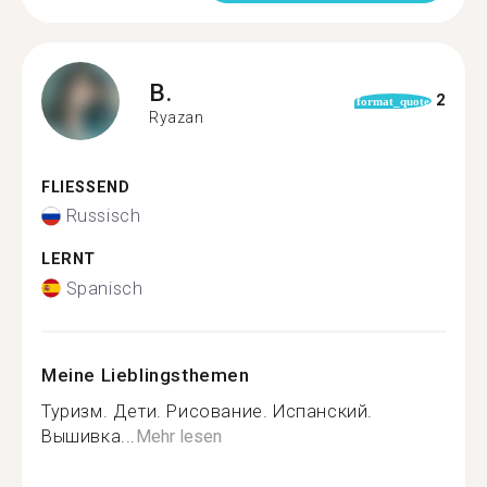
B.
2
format_quote
Ryazan
FLIESSEND
Russisch
LERNT
Spanisch
Meine Lieblingsthemen
Туризм. Дети. Рисование. Испанский.
Вышивка...
Mehr lesen