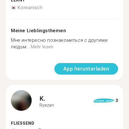
LERNT
Koreanisch
Meine Lieblingsthemen
Мне интересно познакомиться с другими
людьм...
Mehr lesen
App herunterladen
K.
3
format_quote
Ryazan
FLIESSEND