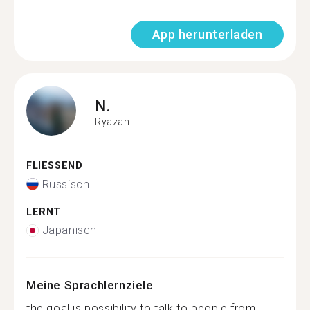
App herunterladen
N.
Ryazan
FLIESSEND
Russisch
LERNT
Japanisch
Meine Sprachlernziele
the goal is possibility to talk to people from