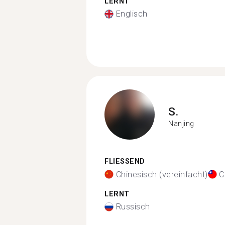
LERNT
Englisch
S.
Nanjing
FLIESSEND
Chinesisch (vereinfacht)
C
LERNT
Russisch