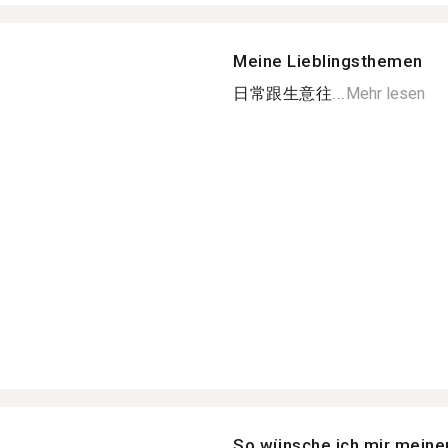
Meine Lieblingsthemen
日常跟生意往...
Mehr lesen
So wünsche ich mir meine