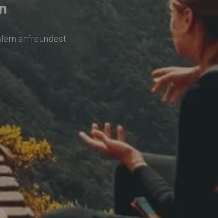
n
hlern anfreundest