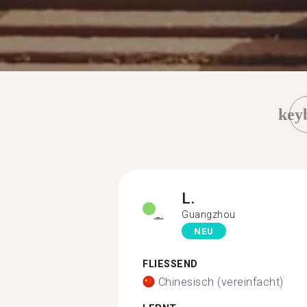
key
L.
Guangzhou
NEU
FLIESSEND
Chinesisch (vereinfacht)