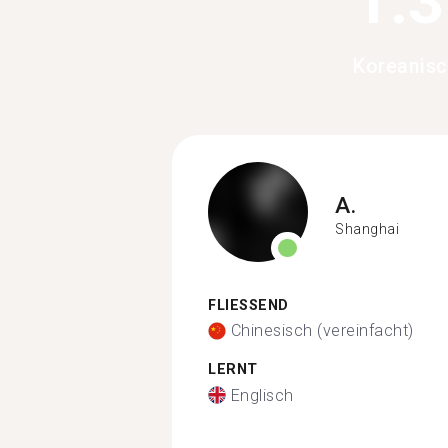
1.
Koreanisc
A.
Shanghai
FLIESSEND
Chinesisch (vereinfacht)
LERNT
Englisch