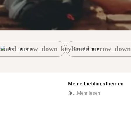
board_arrow_down
keyboard_arrow_down
Koreanisch
Qiandongnan
Meine Lieblingsthemen
旅...
Mehr lesen