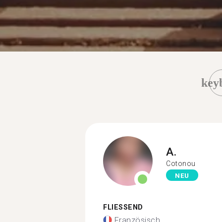
key
A.
Cotonou
NEU
FLIESSEND
Französisch