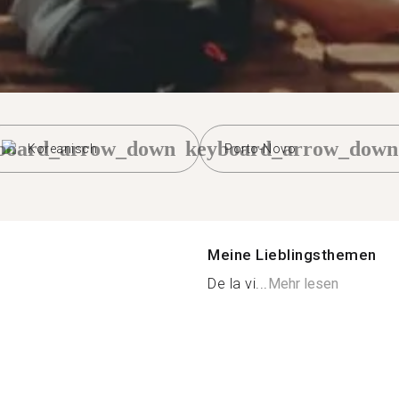
board_arrow_down
keyboard_arrow_down
Koreanisch
Porto-Novo
Meine Lieblingsthemen
De la vi...
Mehr lesen