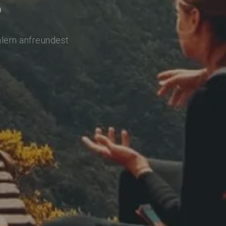
o
hlern anfreundest