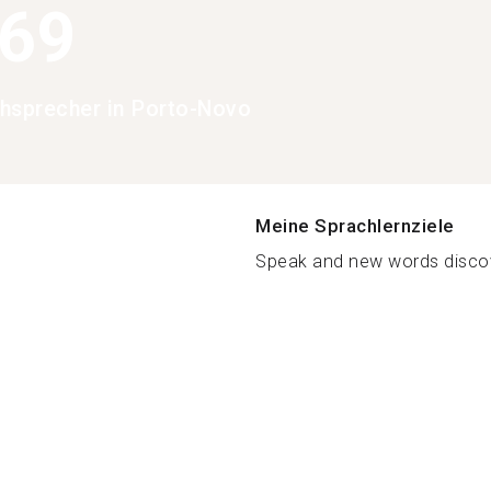
369
hsprecher in Porto-Novo
Meine Sprachlernziele
Speak and new words discov