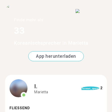
Finde mehr als
33
Koreanischsprecher in Marietta
App herunterladen
I.
2
format_quote
Marietta
FLIESSEND