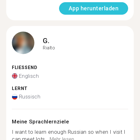
App herunterladen
G.
Rialto
FLIESSEND
Englisch
LERNT
Russisch
Meine Sprachlernziele
I want to learn enough Russian so when I visit I
can meet lots...
Mehr lesen