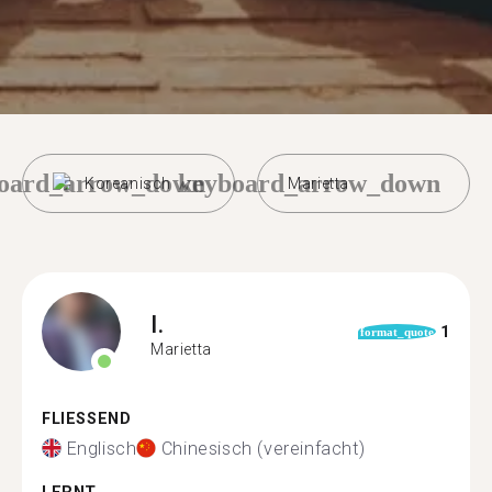
oard_arrow_down
keyboard_arrow_down
Koreanisch
Marietta
I.
1
format_quote
Marietta
FLIESSEND
Englisch
Chinesisch (vereinfacht)