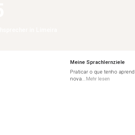
5
hsprecher in Limeira
Meine Sprachlernziele
Praticar o que tenho aprend
nova...
Mehr lesen