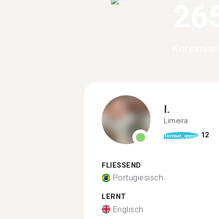
26
Koreanisc
I.
Limeira
12
format_quote
FLIESSEND
Portugiesisch
LERNT
Englisch