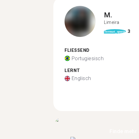
M.
Limeira
3
format_quote
FLIESSEND
Portugiesisch
LERNT
Englisch
Finde mehr 