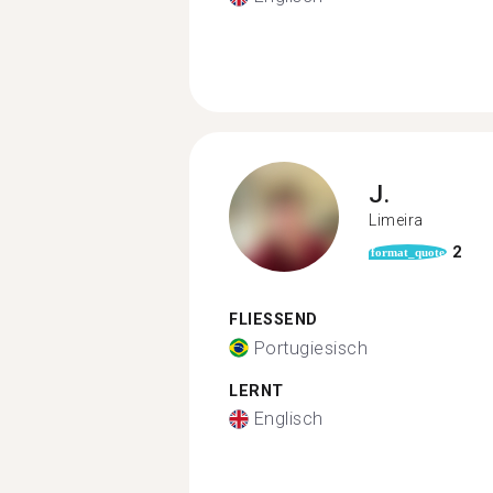
J.
Limeira
2
format_quote
FLIESSEND
Portugiesisch
LERNT
Englisch