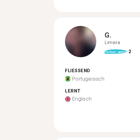
G.
Limeira
2
format_quote
FLIESSEND
Portugiesisch
LERNT
Englisch