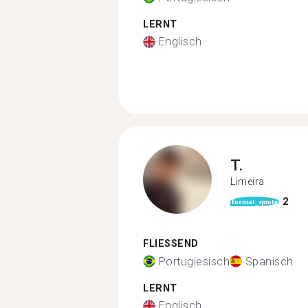
LERNT
Englisch
T.
Limeira
2
format_quote
FLIESSEND
Portugiesisch
Spanisch
LERNT
Englisch