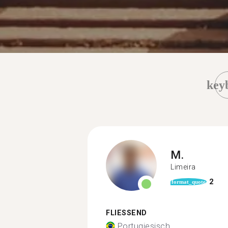
key
M.
Limeira
2
format_quote
FLIESSEND
Portugiesisch