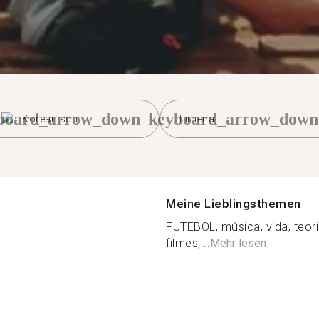
board_arrow_down
keyboard_arrow_down
Koreanisch
Limeira
Meine Lieblingsthemen
FUTEBOL, música, vida, teori
filmes,...
Mehr lesen