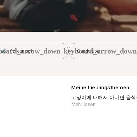
board_arrow_down
keyboard_arrow_down
Koreanisch
Guadalupe
Meine Lieblingsthemen
고양이에 대해서 아니면 음식이나.
Mehr lesen