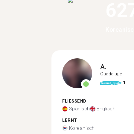
62
Koreanisc
A.
Guadalupe
1
format_quote
FLIESSEND
Spanisch
Englisch
LERNT
Koreanisch