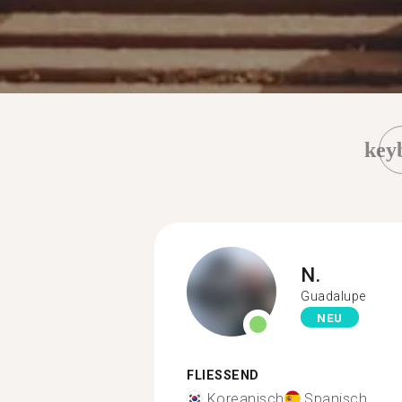
key
N.
Guadalupe
NEU
FLIESSEND
Koreanisch
Spanisch