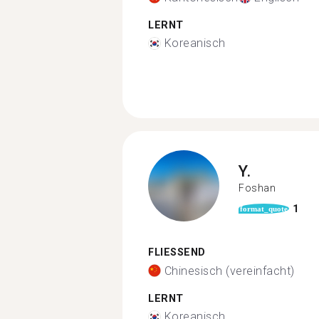
LERNT
Koreanisch
Y.
Foshan
1
format_quote
FLIESSEND
Chinesisch (vereinfacht)
LERNT
Koreanisch