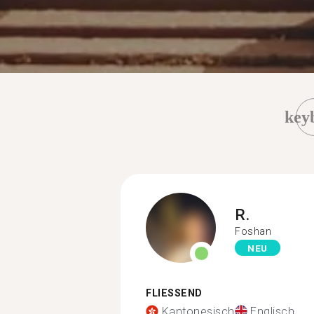
key
R.
Foshan
NEU
FLIESSEND
Kantonesisch
Englisch