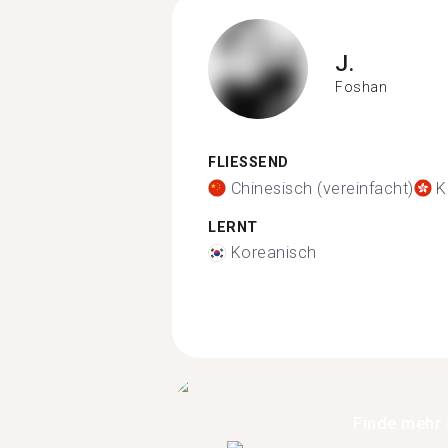
J.
Foshan
FLIESSEND
Chinesisch (vereinfacht)
K
LERNT
Koreanisch
Finde mehr 