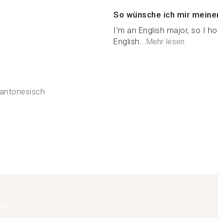
So wünsche ich mir meine
I'm an English major, so I
English...
Mehr lesen
antonesisch
als