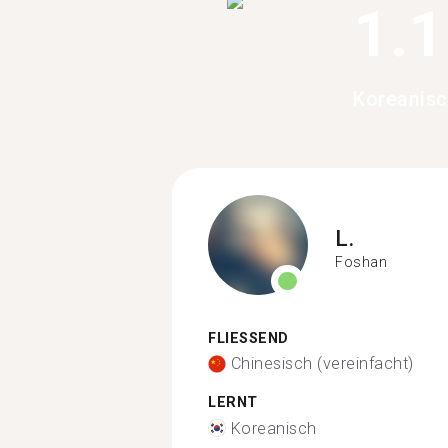
1.
Koreanisc
L.
Foshan
FLIESSEND
Chinesisch (vereinfacht)
LERNT
Koreanisch