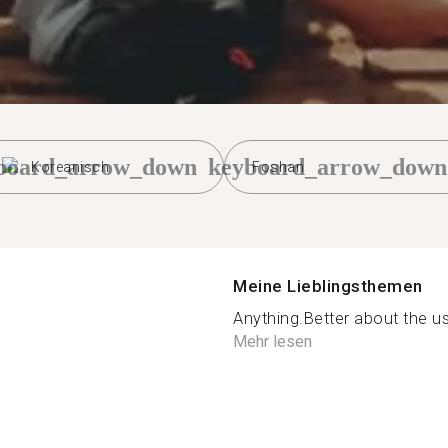
board_arrow_down
keyboard_arrow_down
Koreanisch
Foshan
Meine Lieblingsthemen
Anything.Better about the usu
Mehr lesen