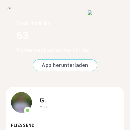
Finde mehr als
63
Koreanischsprecher in Fès
App herunterladen
G.
Fes
FLIESSEND