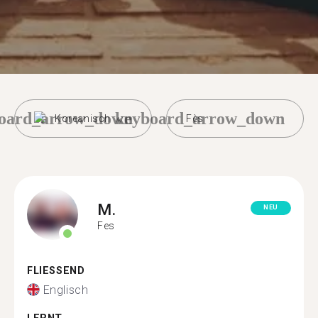
oard_arrow_down
keyboard_arrow_down
Koreanisch
Fès
M.
NEU
Fes
FLIESSEND
Englisch