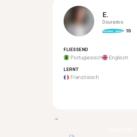
E.
Dourados
10
format_quote
FLIESSEND
Portugiesisch
Englisch
LERNT
Französisch
Finde mehr 