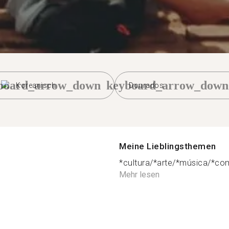
board_arrow_down
keyboard_arrow_down
Koreanisch
Dourados
Meine Lieblingsthemen
*cultura/*arte/*música/*co
Mehr lesen