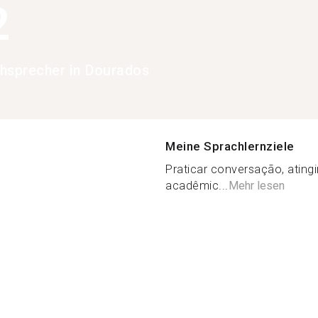
2
hsprecher in Dourados
Meine Sprachlernziele
Praticar conversação, atingir
acadêmic...
Mehr lesen