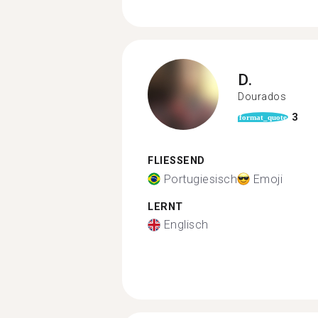
D.
Dourados
3
format_quote
FLIESSEND
Portugiesisch
Emoji
LERNT
Englisch