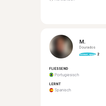
M.
Dourados
2
format_quote
FLIESSEND
Portugiesisch
LERNT
Spanisch