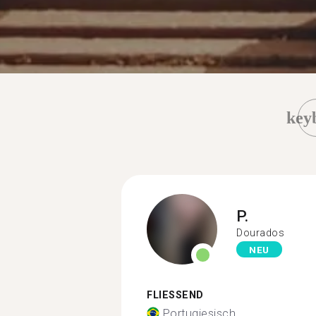
key
P.
Dourados
NEU
FLIESSEND
Portugiesisch