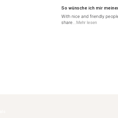
So wünsche ich mir meine
With nice and friendly peop
share...
Mehr lesen
als