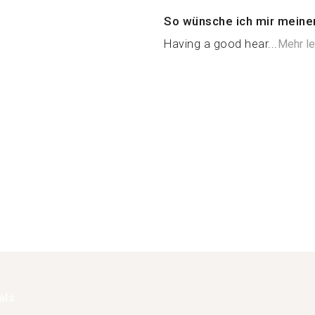
So wünsche ich mir meine
Having a good hear...
Mehr l
als