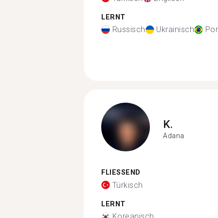
LERNT
Russisch
Ukrainisch
Por
K.
Adana
FLIESSEND
Türkisch
LERNT
Koreanisch