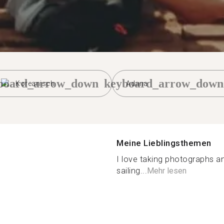
board_arrow_down
keyboard_arrow_down
Koreanisch
Adana
Meine Lieblingsthemen
I love taking photographs and
sailing...
Mehr lesen