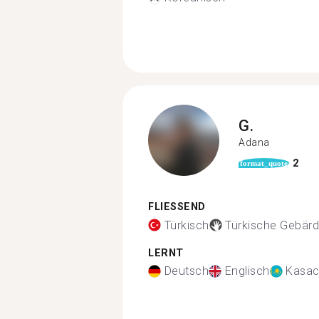
G.
Adana
2
format_quote
FLIESSEND
Türkisch
Türkische Gebär
LERNT
Deutsch
Englisch
Kasac