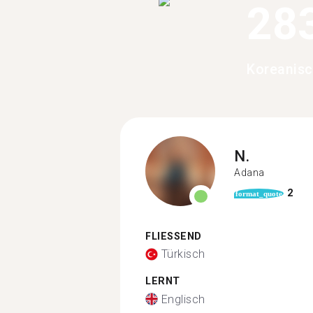
28
Koreanisc
N.
Adana
2
format_quote
FLIESSEND
Türkisch
LERNT
Englisch