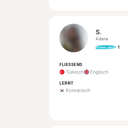
S.
Adana
1
format_quote
FLIESSEND
Türkisch
Englisch
LERNT
Koreanisch