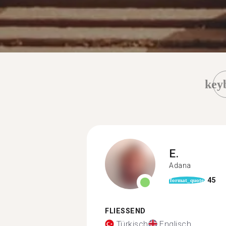
key
E.
Adana
45
format_quote
FLIESSEND
Türkisch
Englisch