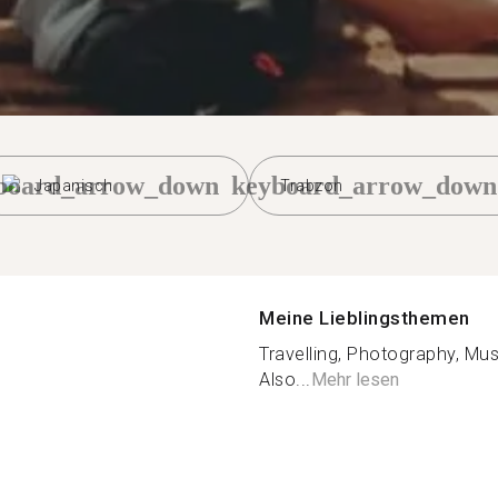
board_arrow_down
keyboard_arrow_down
Japanisch
Trabzon
Meine Lieblingsthemen
Travelling, Photography, Mus
Also...
Mehr lesen