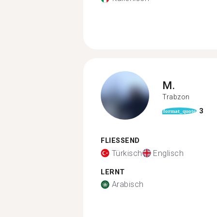
M.
Trabzon
3
format_quote
FLIESSEND
Türkisch
Englisch
LERNT
Arabisch