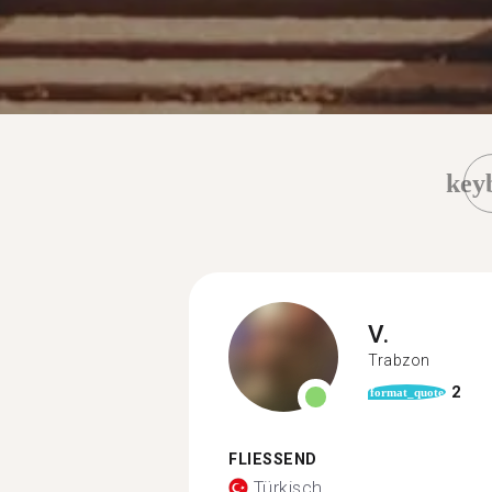
key
V.
Trabzon
2
format_quote
FLIESSEND
Türkisch