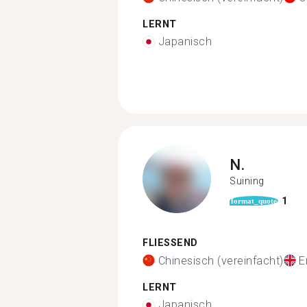
LERNT
Japanisch
N.
Suining
1
format_quote
FLIESSEND
Chinesisch (vereinfacht)
E
LERNT
Japanisch