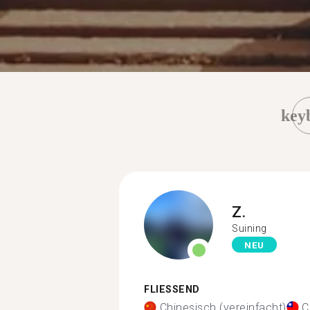
key
Z.
Suining
NEU
FLIESSEND
Chinesisch (vereinfacht)
C