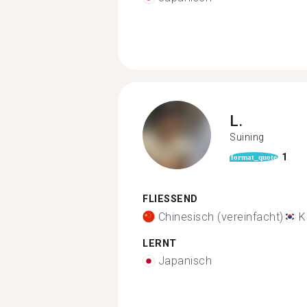
L.
Suining
1
format_quote
FLIESSEND
Chinesisch (vereinfacht)
K
LERNT
Japanisch