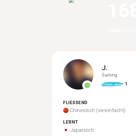
16
Japanisch
J.
Suining
1
format_quote
FLIESSEND
Chinesisch (vereinfacht)
LERNT
Japanisch