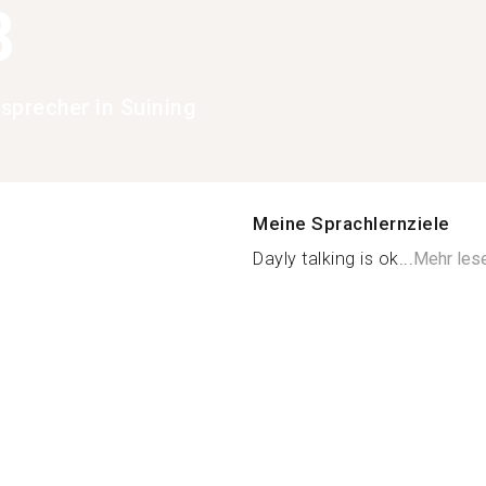
8
sprecher in Suining
Meine Sprachlernziele
Dayly talking is ok...
Mehr les