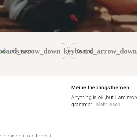
board_arrow_down
keyboard_arrow_down
Japanisch
Suining
Meine Lieblingsthemen
Anything is ok ,but I am mor
grammar...
Mehr lesen
hinesisch (Traditionell)