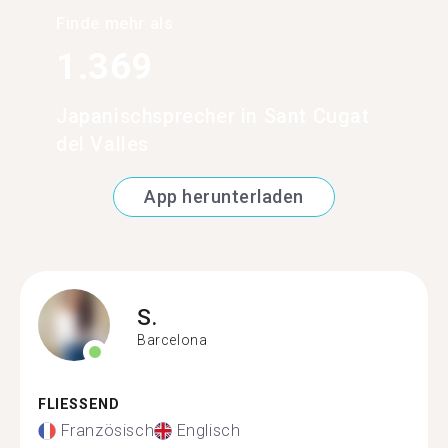
Finde mehr als
1.369
Japanischsprecher in Sant Cugat
del Valles
App herunterladen
S.
Barcelona
FLIESSEND
Französisch
Englisch