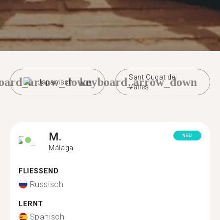
Sant Cugat del
oard_arrow_down
keyboard_arrow_down
Japanisch
Valles
M.
NEU
Málaga
FLIESSEND
Russisch
LERNT
Spanisch