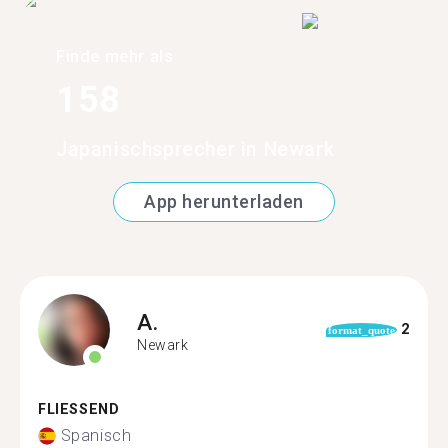
Finde mehr als
158
Japanischsprecher in Newark
App herunterladen
A.
2
format_quote
Newark
FLIESSEND
Spanisch