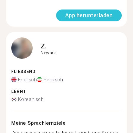
App herunterladen
Z.
Newark
FLIESSEND
Englisch
Persisch
LERNT
Koreanisch
Meine Sprachlernziele
I’ve always wanted to learn French and Korean