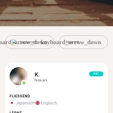
oard_arrow_down
keyboard_arrow_down
Japanisch
Newark
K.
NEU
Newark
FLIESSEND
Japanisch
Englisch