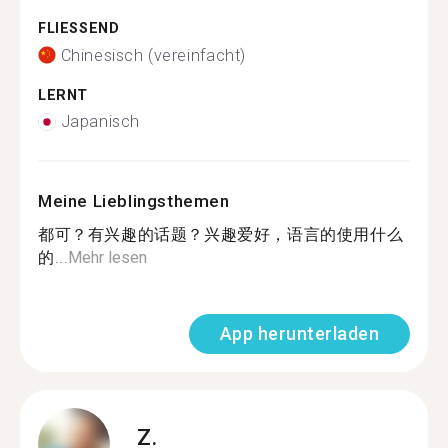
FLIESSEND
Chinesisch (vereinfacht)
LERNT
Japanisch
Meine Lieblingsthemen
都可？有兴趣的话题？兴趣爱好，语言的使用什么
的...
Mehr lesen
App herunterladen
Z.